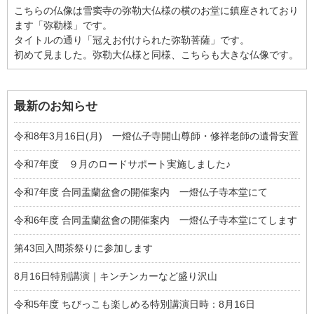
こちらの仏像は雪窦寺の弥勒大仏様の横のお堂に鎮座されており
ます「弥勒様」です。
タイトルの通り「冠えお付けられた弥勒菩薩」です。
初めて見ました。弥勒大仏様と同様、こちらも大きな仏像です。
最新のお知らせ
令和8年3月16日(月) 一燈仏子寺開山尊師・修祥老師の遺骨安置
令和7年度 ９月のロードサポート実施しました♪
令和7年度 合同盂蘭盆會の開催案内 一燈仏子寺本堂にて
令和6年度 合同盂蘭盆會の開催案内 一燈仏子寺本堂にてします
第43回入間茶祭りに参加します
8月16日特別講演｜キンチンカーなど盛り沢山
令和5年度 ちびっこも楽しめる特別講演日時：8月16日