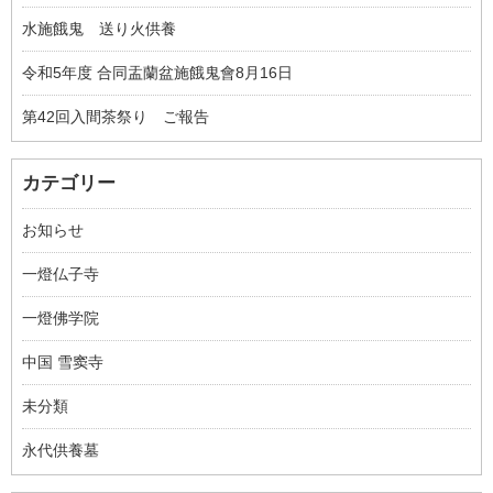
水施餓鬼 送り火供養
令和5年度 合同盂蘭盆施餓鬼會8月16日
第42回入間茶祭り ご報告
カテゴリー
お知らせ
一燈仏子寺
一燈佛学院
中国 雪窦寺
未分類
永代供養墓