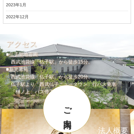
2023年1月
2022年12月
アクセス
■仏子聖地霊園
西武池袋線「仏子駅」から徒歩15分。
■新光墓苑
西武池袋線「仏子駅」から徒歩20分。
仏子駅より「西武仏子ニュータウン」行バス乗車
「樋ノ上」バス停下車より徒歩2分。
ご案内
法人概要