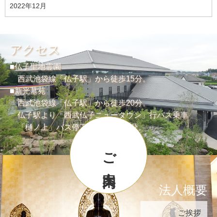
2022年12月
アクセス
■仏子聖地霊園
西武池袋線「仏子駅」から徒歩15分。
■新光墓苑
西武池袋線「仏子駅」から徒歩20分。
仏子駅より「西武仏子ニュータウン」行バス乗車
「樋ノ上」バス停下車より徒歩2分。
ご案内
法人概要
ご挨拶