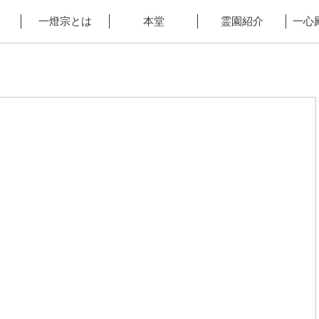
一燈宗とは
本堂
霊園紹介
一心