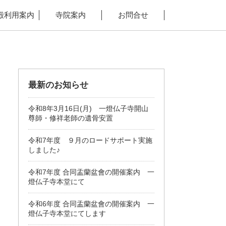
殿利用案内
寺院案内
お問合せ
最新のお知らせ
令和8年3月16日(月) 一燈仏子寺開山
尊師・修祥老師の遺骨安置
令和7年度 ９月のロードサポート実施
しました♪
令和7年度 合同盂蘭盆會の開催案内 一
燈仏子寺本堂にて
令和6年度 合同盂蘭盆會の開催案内 一
燈仏子寺本堂にてします