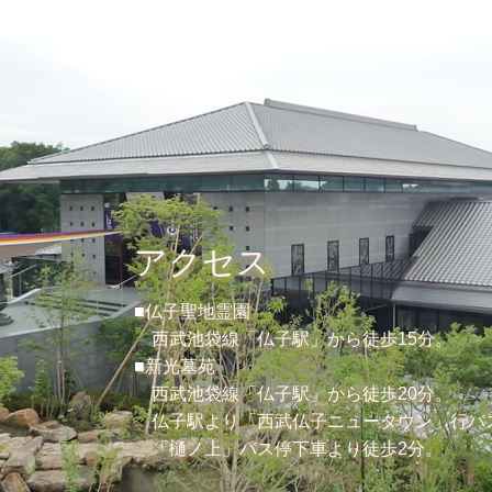
アクセス
■仏子聖地霊園
西武池袋線「仏子駅」から徒歩15分。
■新光墓苑
西武池袋線「仏子駅」から徒歩20分。
仏子駅より「西武仏子ニュータウン」行バ
「樋ノ上」バス停下車より徒歩2分。